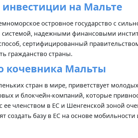
а инвестиции на Мальте
емноморское островное государство с сильн
 системой, надежными финансовыми институ
 способ, сертифицированный правительство
ть гражданство страны.
о кочевника Мальты
леньких стран в мире, приветствует молоды
вых и блокчейн-компаний, которые привнос
 с ее членством в ЕС и Шенгенской зоной оч
ят создать базу в ЕС на основе мобильности