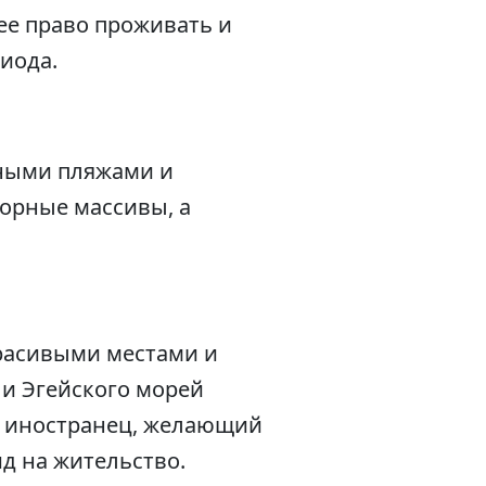
ее право проживать и
иода.
жными пляжами и
орные массивы, а
красивыми местами и
и Эгейского морей
а, иностранец, желающий
ид на жительство.