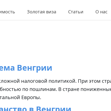
имость
Золотая виза
Статьи
О нас
тема Венгрии
сложной налоговой политикой. При этом стран
бностью по пошлинам. В стране пониженные
тальной Европы.
анство в Венгрии