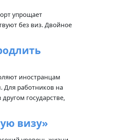
порт упрощает
твуют без виз. Двойное
продлить
воляют иностранцам
. Для работников на
другом государстве,
тую визу»
ысокий уровень жизни –