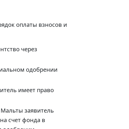
рядок оплаты взносов и
ентство через
ипиальном одобрении
витель имеет право
д Мальты заявитель
на счет фонда в