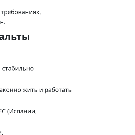
 требованиях,
н.
Мальты
о стабильно
;
аконно жить и работать
ЕС (Испании,
.