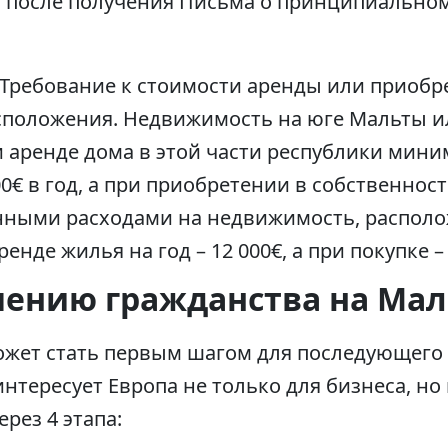
в после получения Письма о принципиально
Требование к стоимости аренды или приоб
асположения. Недвижимость на юге Мальты и
и аренде дома в этой части республики мин
0€ в год, а при приобретении в собственность
нными расходами на недвижимость, располо
енде жилья на год – 12 000€, а при покупке – 
учению гражданства на Мал
ожет стать первым шагом для последующего
 интересует Европа не только для бизнеса, н
рез 4 этапа: