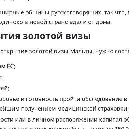
обширные общины русскоговорящих, так что,
 одиноко в новой стране вдали от дома.
ытия золотой визы
 открытие золотой визы Мальты, нужно соот
м ЕС;
т;
ей;
оровье и готовность пройти обследование 
нейшим получением медицинской страховки;
ности или в личном распоряжении капитал об
ежных средствах должно быть не менее 150 0