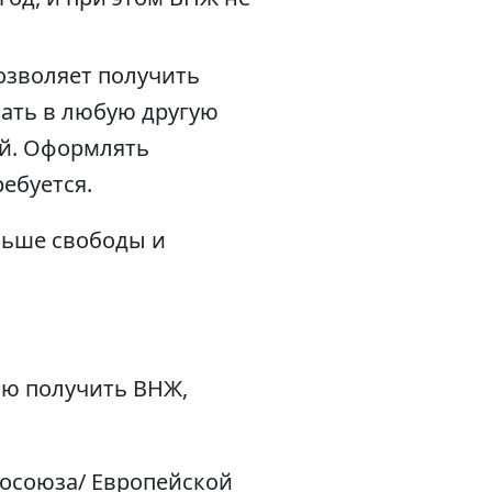
озволяет получить
хать в любую другую
ий. Оформлять
ебуется.
льше свободы и
ью получить ВНЖ,
осоюза/ Европейской