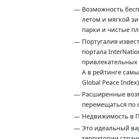
Возможность бесп
летом и мягкой зи
парки и чистые пл
Португалия извес
портала InterNati
привлекательных с
А в рейтинге самы
Global Peace Index)
Расширенные возм
перемещаться по 
Недвижимость в П
Это идеальный ва
территории страны