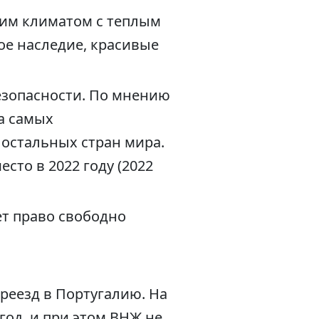
ким климатом с теплым
ое наследие, красивые
езопасности. По мнению
га самых
 остальных стран мира.
сто в 2022 году (2022
т право свободно
реезд в Португалию. На
год, и при этом ВНЖ не