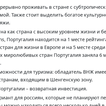
рерывно проживать в стране с субтропичес
мой. Также стоит выделить богатое культурн
яжи.
тна как страна с высоким уровнем жизни и б
ons, Португалия находится на 1 месте рейтин
тран для жизни в Европе и на 5 месте среди
х миролюбивых стран Португалия заняла 6 ме
.
ожности для туризма: обладатель ВНЖ имее
странам, входящим в Шенгенскую зону.
ортугалии – возвратная инвестиция.
риант для россиян, которые не планируют пе
 можно находиться всего несколько дней в 