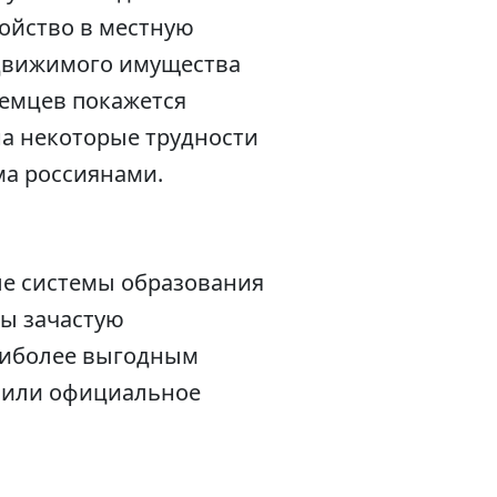
ойство в местную
едвижимого имущества
немцев покажется
на некоторые трудности
ма россиянами.
ые системы образования
ы зачастую
Наиболее выгодным
и или официальное