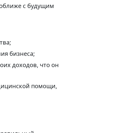
поближе с будущим
тва;
ия бизнеса;
оих доходов, что он
едицинской помощи,