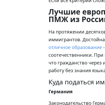
Если все критерии слож
Лучшие европ
ПМЖ из Росси
На протяжении десятков
иммигрантов. Достойная
отличное образование
-
соотечественники. При 
что гражданство через
работу без знания язык
Куда податься им
Германия
Законодательство Герм