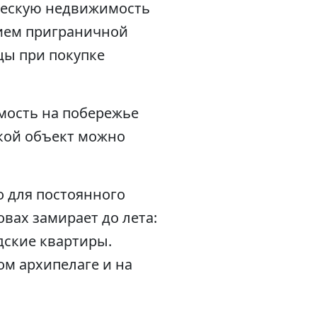
ческую недвижимость
нием приграничной
цы при покупке
мость на побережье
акой объект можно
о для постоянного
вах замирает до лета:
дские квартиры.
ом архипелаге и на