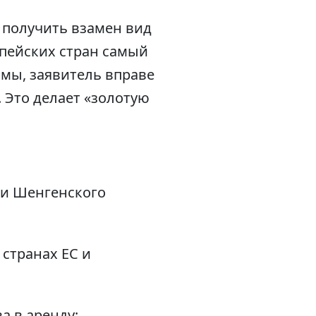
 получить взамен вид
опейских стран самый
ммы, заявитель вправе
. Это делает «золотую
 и Шенгенского
 странах ЕС и
а в аренду;