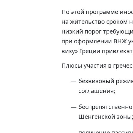
По этой программе ино
на жительство сроком н
низкий порог требующих
при оформлении ВНЖ указ
визу» Греции привлекат
Плюсы участия в гречес
безвизовый режим
соглашения;
беспрепятственное
Шенгенской зоны
получение пассив