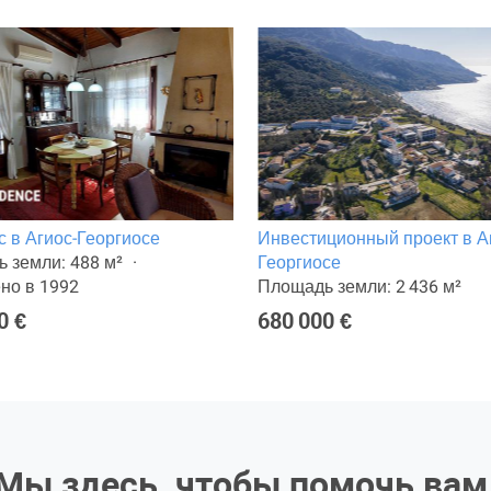
с в Агиос-Георгиосе
Инвестиционный проект в А
 земли: 488 м²
Георгиосе
но в 1992
Площадь земли: 2 436 м²
0 €
680 000 €
Мы здесь, чтобы помочь вам