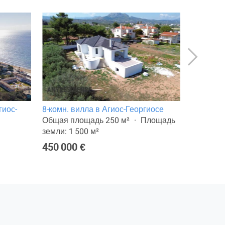
гиос-
8-комн. вилла в Агиос-Георгиосе
Таунхаус
Общая площадь 250 м²
Площадь
Площадь 
земли: 1 500 м²
250 000
450 000 €