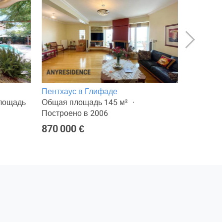
Пентхаус в Глифаде
Пентхаус
лощадь
Общая площадь 145 м²
Общая п
Построено в 2006
250 000
870 000 €