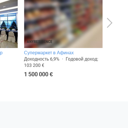
тр
Супермаркет в Афинах
Магазин
Доходность 6,9%
Годовой доход:
Общая п
103 200 €
277 000
1 500 000 €