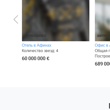
инах
Отель в Афинах
Офис в
Количество звезд: 4
Общая п
Построе
60 000 000 €
689 00