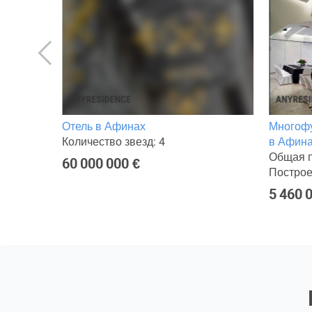
инах
Отель в Афинах
Многоф
Количество звезд: 4
в Афин
Общая п
60 000 000 €
Построе
5 460 