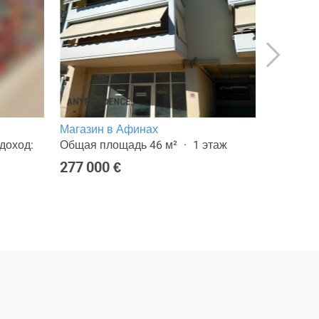
Магазин в Афинах
1-комн. 
доход:
Общая площадь 46 м²
1 этаж
Общая п
277 000 €
255 000