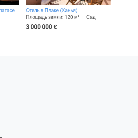
латасе
Отель в Плаке (Ханья)
Отель в 
Площадь земли: 120 м²
Сад
Площадь 
или терр
3 000 000 €
2 200 0