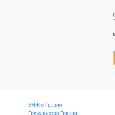
E
К
ВНЖ в Греции
Гражданство Греции