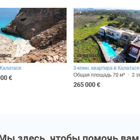
 Калатасе
3-комн. квартира в Калатасе
Общая площадь 70 м²
2 э
000 €
265 000 €
Мы здесь, чтобы помочь вам