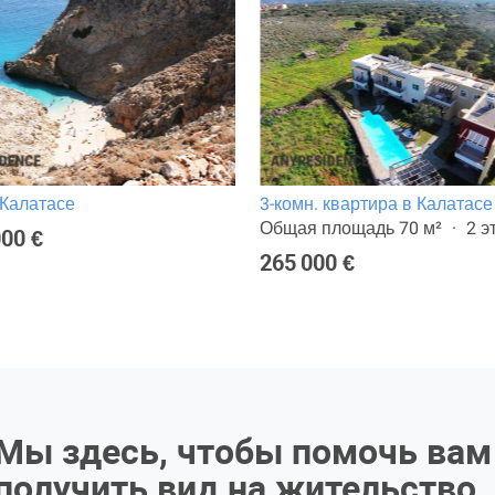
 Калатасе
3-комн. квартира в Калатасе
Общая площадь 70 м²
2 э
000 €
265 000 €
Мы здесь, чтобы помочь вам
получить вид на жительство