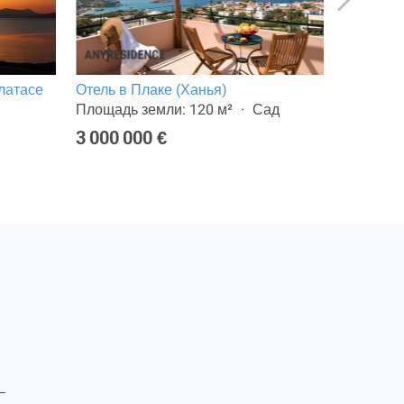
латасе
Отель в Плаке (Ханья)
Отель в 
Площадь земли: 120 м²
Сад
Площадь 
или терр
3 000 000 €
2 200 0