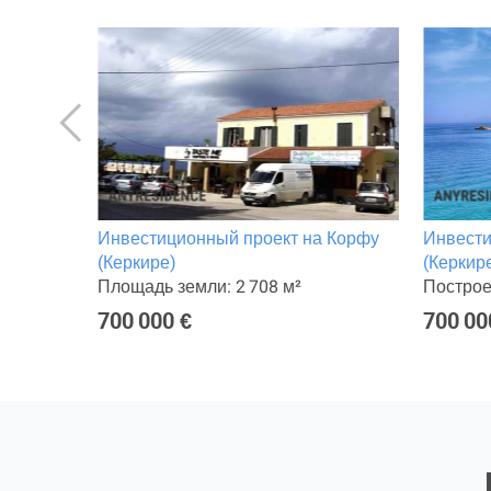
 Корфу
Инвестиционный проект на Корфу
Инвести
(Керкире)
(Керкир
Площадь земли: 2 708 м²
Построе
700 000 €
700 00