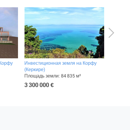
 Корфу
Инвестиционная земля на Корфу
Отель на
(Керкире)
Площадь 
Площадь земли: 84 835 м²
Интерне
3 300 000 €
10 000 