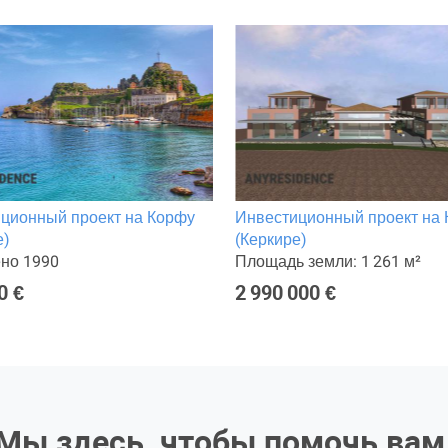
ционный проект на Корфу
Инвестиционный проект на
е)
(Керкире)
но 1990
Площадь земли: 1 261 м²
0 €
2 990 000 €
Мы здесь, чтобы помочь вам