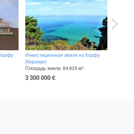
 Корфу
Инвестиционная земля на Корфу
Отель на
(Керкире)
Площадь 
Площадь земли: 84 835 м²
Интерне
3 300 000 €
10 000 