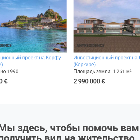
ционный проект на Корфу
Инвестиционный проект на
е)
(Керкире)
но 1990
Площадь земли: 1 261 м²
0 €
2 990 000 €
Мы здесь, чтобы помочь вам
получить вид на жительство