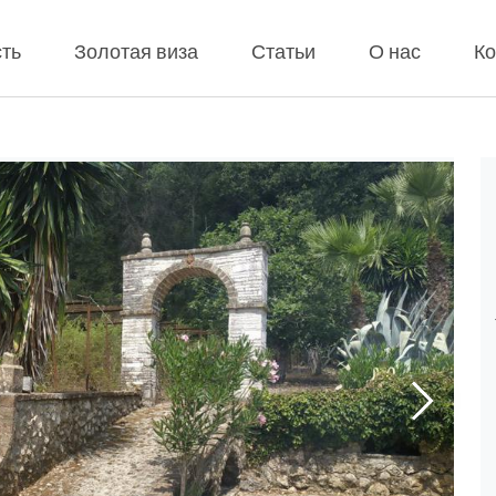
ть
Золотая виза
Статьи
О нас
Ко