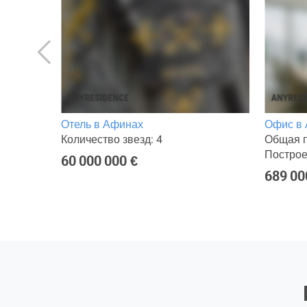
инах
Отель в Афинах
Офис в
Количество звезд: 4
Общая п
Построе
60 000 000 €
689 00