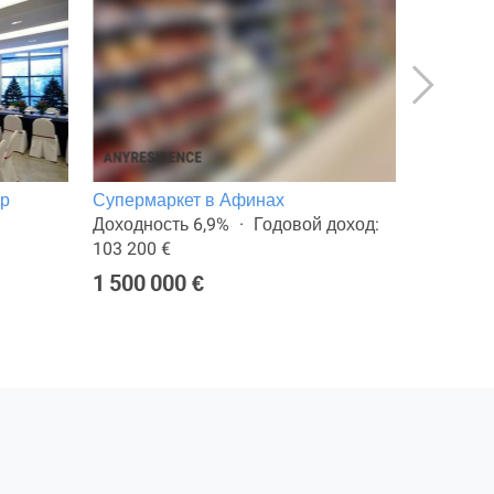
тр
Супермаркет в Афинах
Магазин
Доходность 6,9%
Годовой доход:
Общая п
103 200 €
277 000
1 500 000 €