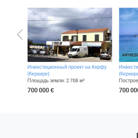
 Корфу
Инвестиционный проект на Корфу
Инвести
(Керкире)
(Керкир
Площадь земли: 2 708 м²
Построе
700 000 €
700 00