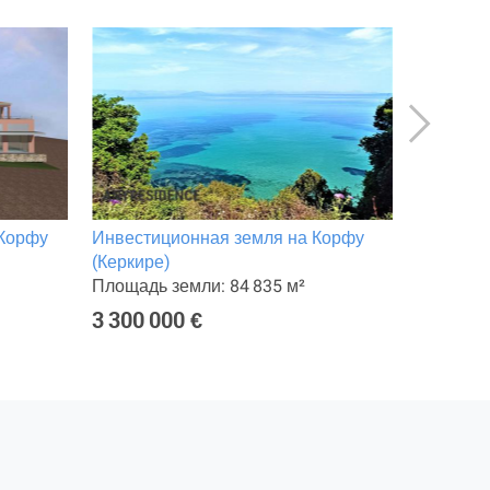
 Корфу
Инвестиционная земля на Корфу
Отель на
(Керкире)
Площадь 
Площадь земли: 84 835 м²
Интерне
3 300 000 €
10 000 