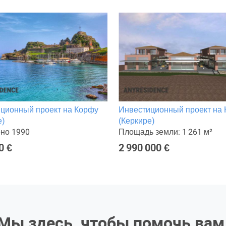
ционный проект на Корфу
Инвестиционный проект на
е)
(Керкире)
но 1990
Площадь земли: 1 261 м²
0 €
2 990 000 €
Мы здесь, чтобы помочь вам