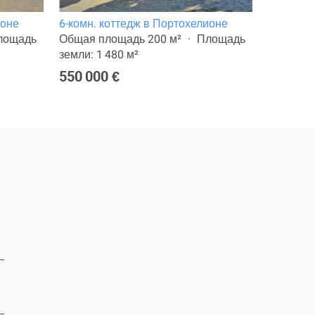
ионе
6-комн. коттедж в Портохелионе
15-комн.
лощадь
Общая площадь 200 м²
Площадь
Общая п
земли: 1 480 м²
земли: 5
550 000 €
500 000