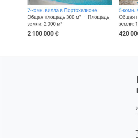
7-комн. вилла в Портохелионе
5-комн.
лощадь
Общая площадь 300 м²
Площадь
Общая п
земли: 2 000 м²
земли: 1
2 100 000 €
420 00