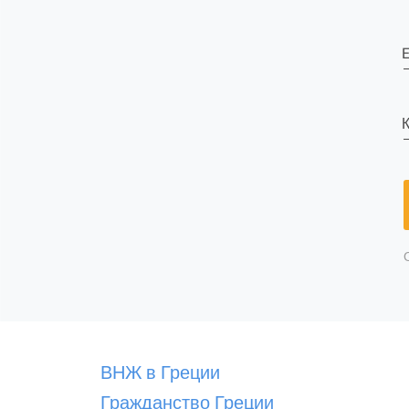
E
К
ВНЖ в Греции
Гражданство Греции