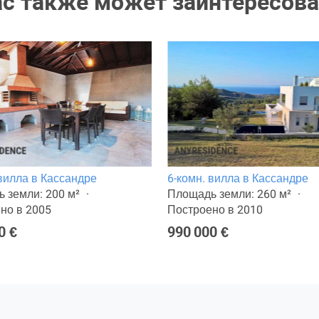
ас также может заинтересова
 вилла в Кассандре
6-комн. вилла в Кассандре
 земли: 200 м²
Площадь земли: 260 м²
но в 2005
Построено в 2010
0 €
990 000 €