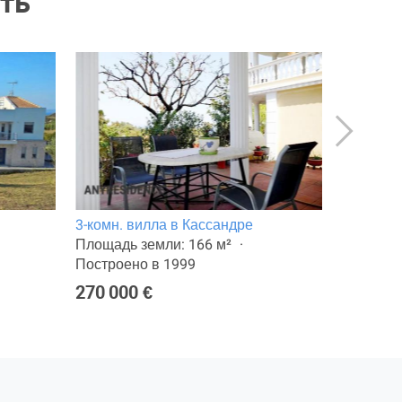
ть
3-комн. вилла в Кассандре
4-комн. 
Площадь земли: 166 м²
Площадь 
Построено в 1999
Построен
270 000 €
650 000