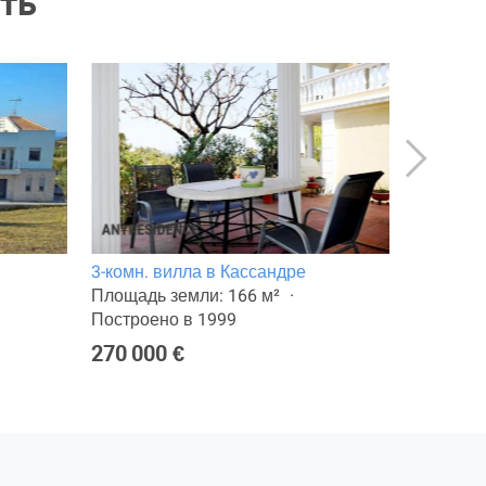
ть
3-комн. вилла в Кассандре
4-комн. 
Площадь земли: 166 м²
Площадь 
Построено в 1999
Построен
270 000 €
650 000