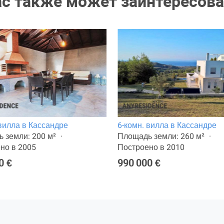
ас также может заинтересова
 вилла в Кассандре
6-комн. вилла в Кассандре
 земли: 200 м²
Площадь земли: 260 м²
но в 2005
Построено в 2010
0 €
990 000 €