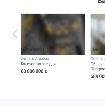
В
инах
Отель в Афинах
Офис в
Количество звезд: 4
Общая п
Построе
60 000 000 €
689 00