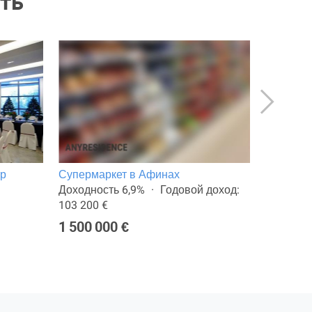
ть
тр
Супермаркет в Афинах
Магазин
Доходность 6,9%
Годовой доход:
Общая п
103 200 €
277 000
1 500 000 €