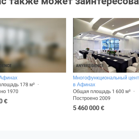
ас также может заинтересова
 Афинах
Многофункциональный цен
лощадь 178 м²
в Афинах
но 1970
Общая площадь 1 600 м²
Построено 2009
0 €
5 460 000 €