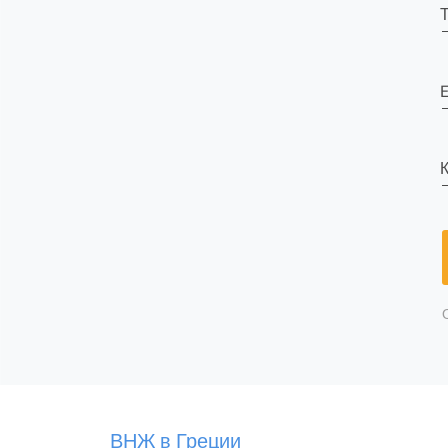
E
К
ВНЖ в Греции