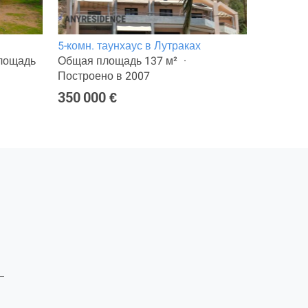
5-комн. таунхаус в Лутраках
4-комн. 
лощадь
Общая площадь 137 м²
Общая п
Построено в 2007
земли: 4
350 000 €
320 000