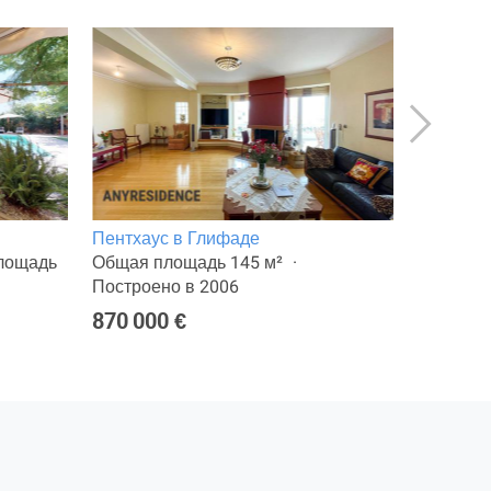
Пентхаус в Глифаде
Пентхаус
лощадь
Общая площадь 145 м²
Общая п
Построено в 2006
250 000
870 000 €