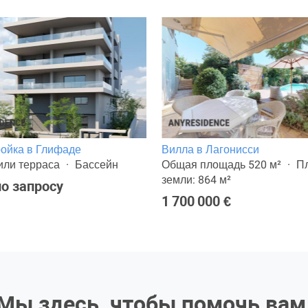
ойка в Глифаде
Вилла в Лагонисси
или терраса
Бассейн
Общая площадь 520 м²
П
земли: 864 м²
о запросу
1 700 000 €
Мы здесь, чтобы помочь вам