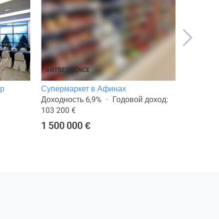
тр
Супермаркет в Афинах
Магазин
Доходность 6,9%
Годовой доход:
Общая п
103 200 €
277 000
1 500 000 €