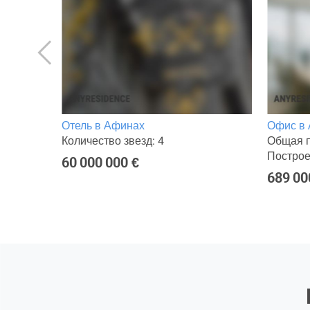
инах
Отель в Афинах
Офис в
Количество звезд: 4
Общая п
Построе
60 000 000 €
689 00