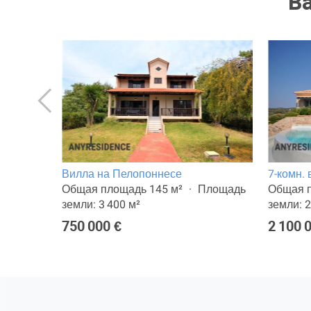
В
не
Вилла на Пелопоннесе
7-комн.
ощадь
Общая площадь 145 м²
Площадь
Общая п
земли: 3 400 м²
земли: 2
750 000 €
2 100 