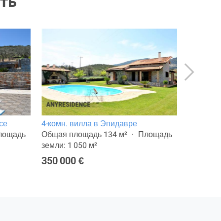
ть
се
4-комн. вилла в Эпидавре
6-комн. 
лощадь
Общая площадь 134 м²
Площадь
Общая п
земли: 1 050 м²
земли: 1
350 000 €
420 000