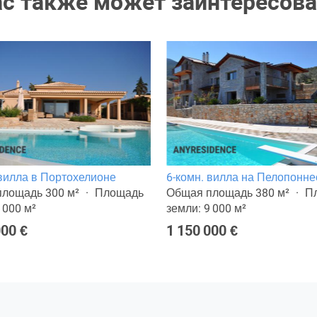
ас также может заинтересова
 вилла в Портохелионе
6-комн. вилла на Пелопонне
лощадь 300 м²
Площадь
Общая площадь 380 м²
П
 000 м²
земли: 9 000 м²
000 €
1 150 000 €