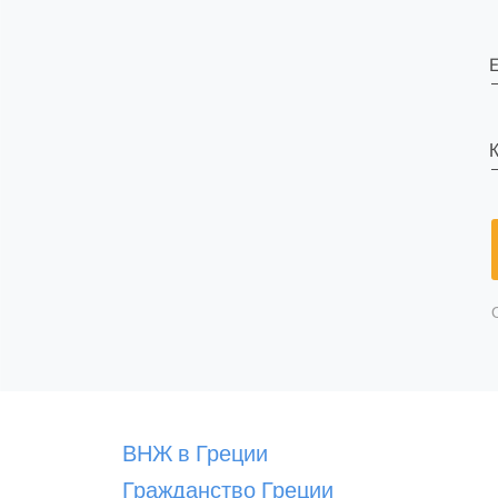
E
К
ВНЖ в Греции
Гражданство Греции