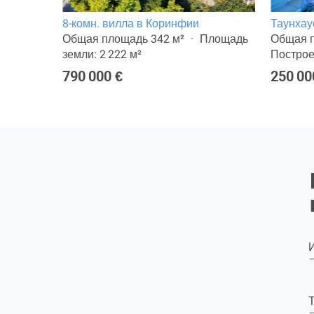
8-комн. вилла в Коринфии
Таунхау
лощадь
Общая площадь 342 м²
Площадь
Общая п
земли: 2 222 м²
Построе
790 000 €
250 00