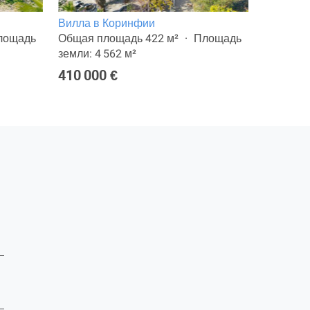
Вилла в Коринфии
Вилла в
лощадь
Общая площадь 422 м²
Площадь
Общая п
земли: 4 562 м²
земли: 6
410 000 €
680 000