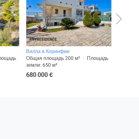
Вилла в Коринфии
Квартир
лощадь
Общая площадь 200 м²
Площадь
Общая п
земли: 650 м²
Построен
680 000 €
265 000