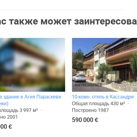
ас также может заинтересова
 здание в Агия Параскеви
10-комн. отель в Кассандре
ики)
Общая площадь 430 м²
лощадь 3 997 м²
Построено 1987
но 2001
590 000 €
000 €