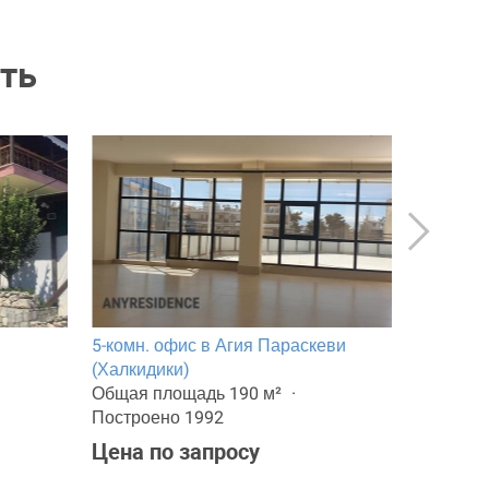
ть
5-комн. офис в Агия Параскеви
Вилла в
(Халкидики)
Общая п
Общая площадь 190 м²
Построен
Построено 1992
1 490 0
Цена по запросу