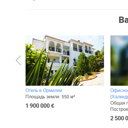
В
Отель в Ормилии
Офисное
Площадь земли: 550 м²
(Халкид
Общая п
1 900 000 €
Построе
2 500 