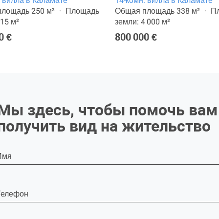
. вилла в Каламате
14-комн. вилла в Каламате
лощадь 250 м²
Площадь
Общая площадь 338 м²
П
315 м²
земли: 4 000 м²
0 €
800 000 €
Мы здесь, чтобы помочь вам
получить вид на жительство
Имя
Телефон