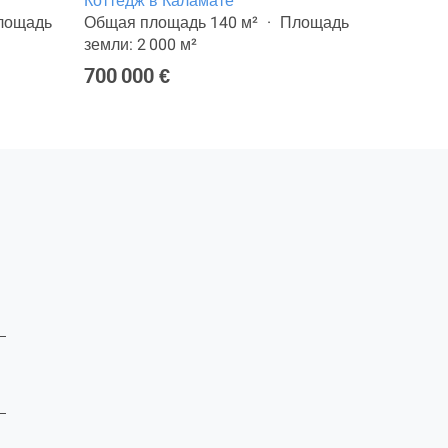
Коттедж в Каламате
11-комн.
лощадь
Общая площадь 140 м²
Площадь
Общая п
земли: 2 000 м²
земли: 1
700 000 €
1 800 0