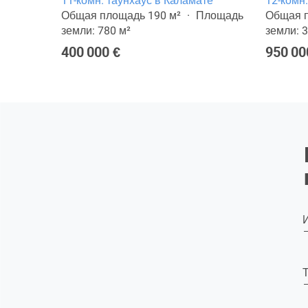
мате
11-комн. таунхаус в Каламате
12-комн
лощадь
Общая площадь 190 м²
Площадь
Общая п
земли: 780 м²
земли: 
400 000 €
950 00