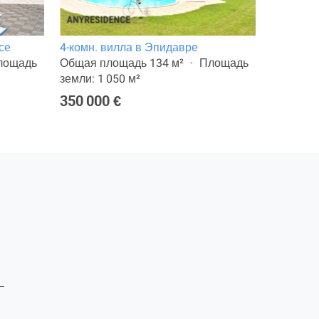
се
4-комн. вилла в Эпидавре
6-комн. 
лощадь
Общая площадь 134 м²
Площадь
Общая п
земли: 1 050 м²
земли: 1
350 000 €
420 000