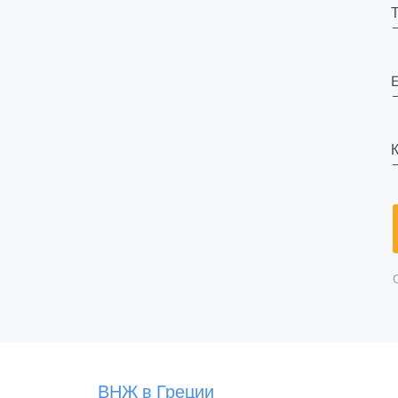
E
К
ВНЖ в Греции