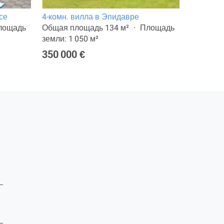
се
4-комн. вилла в Эпидавре
6-комн. 
лощадь
Общая площадь 134 м²
Площадь
Общая п
земли: 1 050 м²
земли: 1
350 000 €
420 000