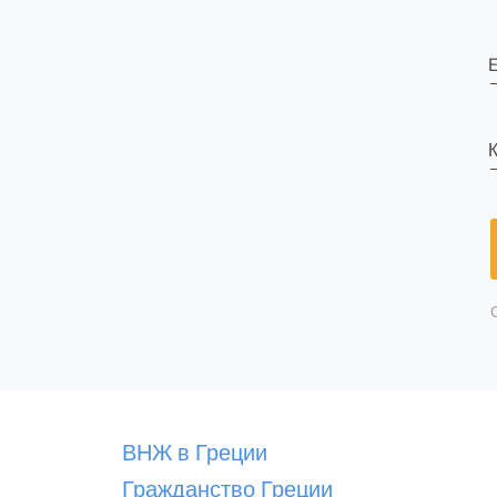
E
К
ВНЖ в Греции
Гражданство Греции