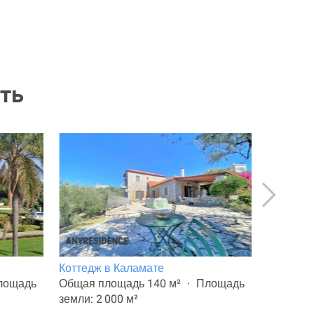
ть
Коттедж в Каламате
11-комн.
лощадь
Общая площадь 140 м²
Площадь
Общая п
земли: 2 000 м²
земли: 1