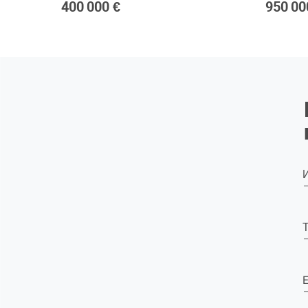
400 000 €
950 00
E