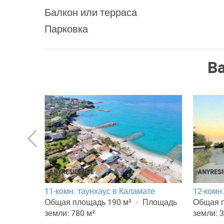
Балкон или терраса
Парковка
В
мате
11-комн. таунхаус в Каламате
12-комн
лощадь
Общая площадь 190 м²
Площадь
Общая п
земли: 780 м²
земли: 