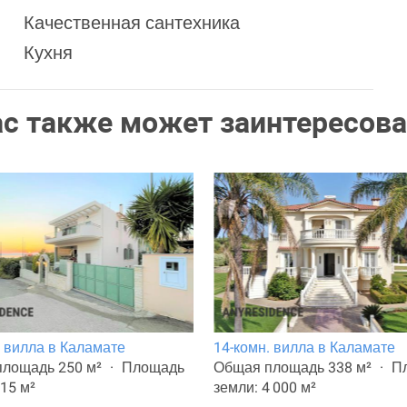
Качественная сантехника
Кухня
ас также может заинтересова
. вилла в Каламате
14-комн. вилла в Каламате
лощадь 250 м²
Площадь
Общая площадь 338 м²
П
315 м²
земли: 4 000 м²