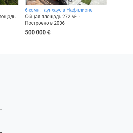
6-комн. таунхаус в Нафплионе
12-комн.
лощадь
Общая площадь 272 м²
Общая п
Построено в 2006
земли: 4
500 000 €
1 180 0