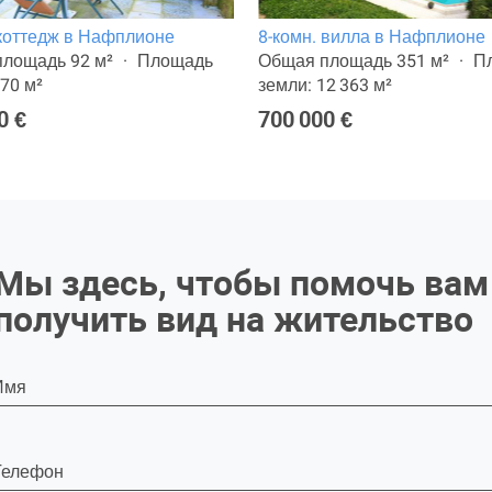
 коттедж в Нафплионе
8-комн. вилла в Нафплионе
лощадь 92 м²
Площадь
Общая площадь 351 м²
П
270 м²
земли: 12 363 м²
0 €
700 000 €
Мы здесь, чтобы помочь вам
получить вид на жительство
Имя
Телефон