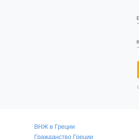
E
К
ВНЖ в Греции
Гражданство Греции