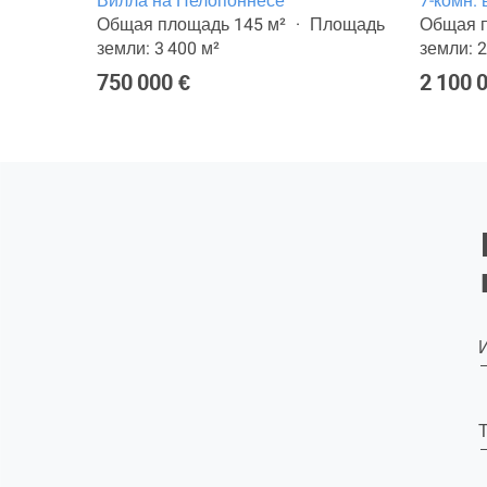
не
Вилла на Пелопоннесе
7-комн.
ощадь
Общая площадь 145 м²
Площадь
Общая п
земли: 3 400 м²
земли: 2
750 000 €
2 100 