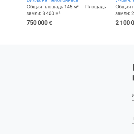
не
Вилла на Пелопоннесе
7-комн.
ощадь
Общая площадь 145 м²
Площадь
Общая п
земли: 3 400 м²
земли: 2
750 000 €
2 100 