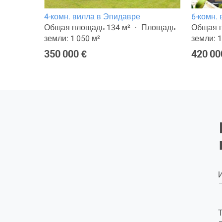
4-комн. вилла в Эпидавре
6-комн.
лощадь
Общая площадь 134 м²
Площадь
Общая п
земли: 1 050 м²
земли: 1
350 000 €
420 00