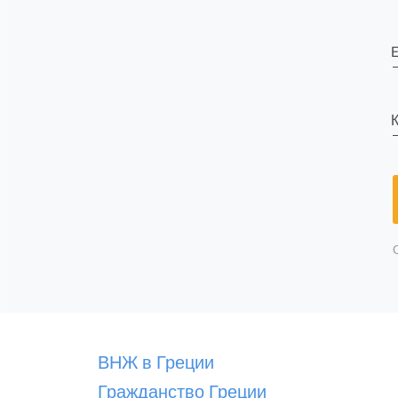
E
К
ВНЖ в Греции
Гражданство Греции