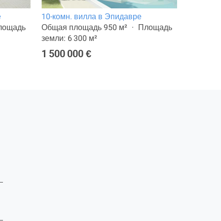
е
10-комн. вилла в Эпидавре
Дом в го
лощадь
Общая площадь 950 м²
Площадь
Общая п
земли: 6 300 м²
земли: 1
1 500 000 €
320 000