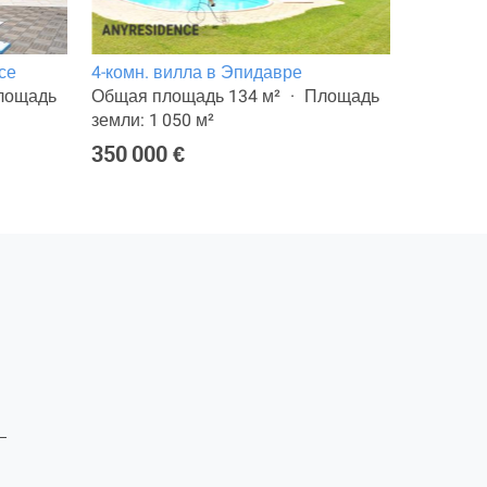
се
4-комн. вилла в Эпидавре
6-комн. 
лощадь
Общая площадь 134 м²
Площадь
Общая п
земли: 1 050 м²
земли: 1
350 000 €
420 000