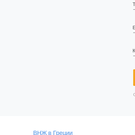
E
К
ВНЖ в Греции