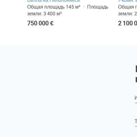
не
Вилла на Пелопоннесе
7-комн.
ощадь
Общая площадь 145 м²
Площадь
Общая п
земли: 3 400 м²
земли: 2
750 000 €
2 100 