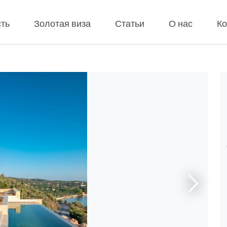
ть
Золотая виза
Статьи
О нас
Ко