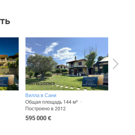
ть
Вилла в Сани
Вилла в
Общая площадь 144 м²
Общая п
Построено в 2012
Построен
595 000 €
595 000