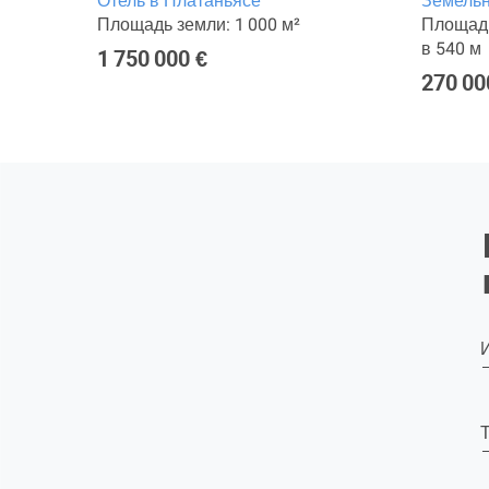
ньясе
Отель в Платаньясе
Земельн
Балкон
Площадь земли: 1 000 м²
Площадь
в 540 м
1 750 000 €
270 00