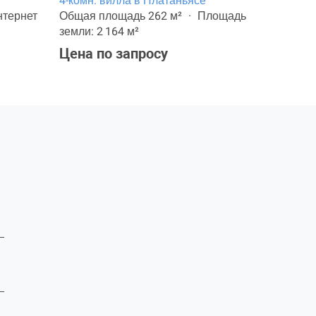
4-комн. вилла в Платаньясе
4-комн. 
нтернет
Общая площадь 262 м²
Площадь
Общая п
земли: 2 164 м²
земли: 4
Цена по запросу
810 000