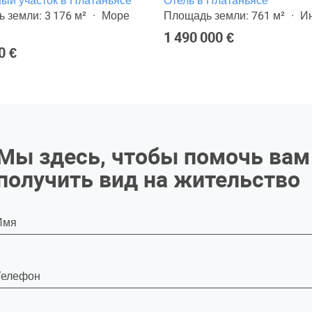
ый участок в Платаньясе
Отель в Платаньясе
 земли: 3 176 м²
Море
Площадь земли: 761 м²
И
1 490 000 €
0 €
Мы здесь, чтобы помочь вам
получить вид на жительство
Имя
Телефон