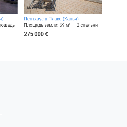
я)
Пентхаус в Плаке (Ханья)
Земельны
лощадь
Площадь земли: 69 м²
2 спальни
Площадь 
или терр
275 000 €
275 000