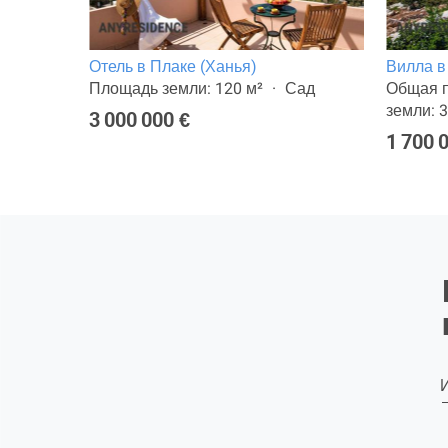
Отель в Плаке (Ханья)
Вилла в
3-
Площадь земли: 120 м²
Сад
Общая п
земли: 3
3 000 000 €
1 700 