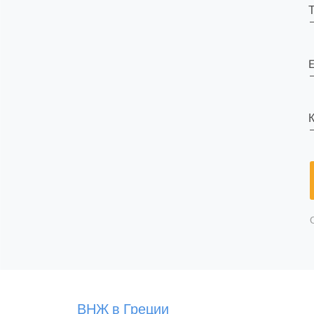
E
К
ВНЖ в Греции