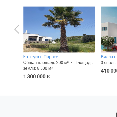
Коттедж в Паросе
Вилла в
та
Общая площадь 200 м²
Площадь
3 спаль
земли: 8 500 м²
410 00
1 300 000 €