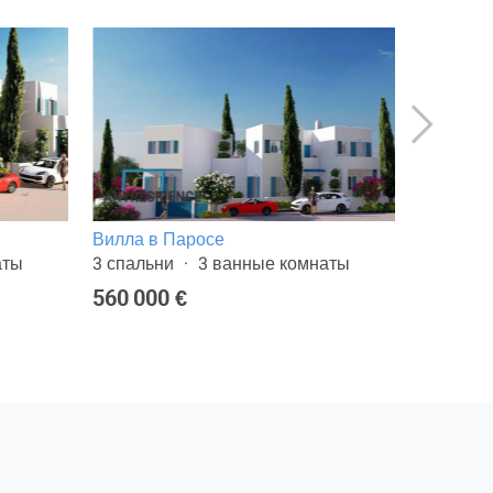
Вилла в Паросе
Вилла в
аты
3 спальни
3 ванные комнаты
3 спальн
560 000 €
560 000