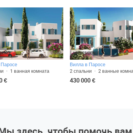
 Паросе
Вилла в Паросе
ни
1 ванная комната
2 спальни
2 ванные комн
0 €
430 000 €
Мы здесь, чтобы помочь вам