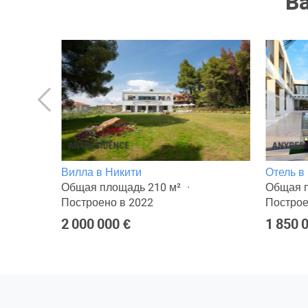
В
Вилла в Никити
Отель в
лощадь
Общая площадь 210 м²
Общая п
Построено в 2022
Построе
2 000 000 €
1 850 