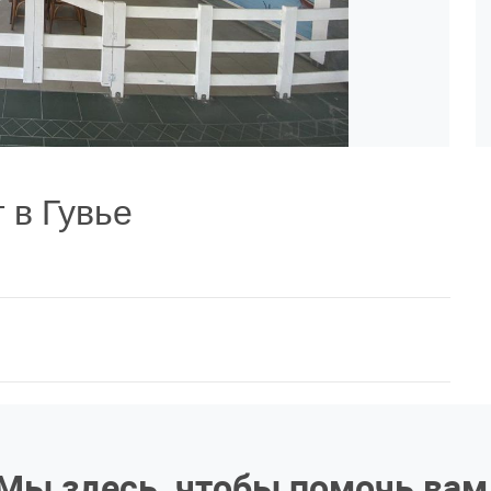
 в Гувье
Мы здесь, чтобы помочь вам