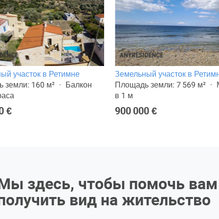
ый участок в Ретимне
Земельный участок в Ретим
 земли: 160 м²
Балкон
Площадь земли: 7 569 м²
раса
в 1 м
0 €
900 000 €
Мы здесь, чтобы помочь вам
получить вид на жительство