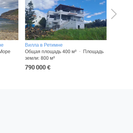
не
Вилла в Ретимне
8-комн. 
Море
Общая площадь 400 м²
Площадь
Общая п
земли: 800 м²
земли: 6
790 000 €
650 000