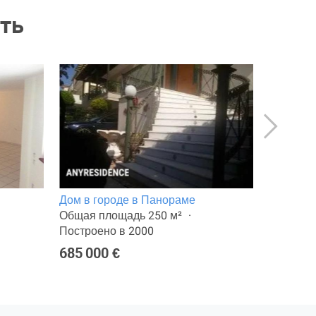
ть
Дом в городе в Панораме
Дом в г
Общая площадь 250 м²
Общая п
Построено в 2000
Построен
685 000 €
450 000