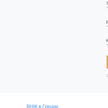
E
К
ВНЖ в Греции