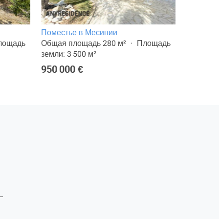
Поместье в Месинии
11-комн.
лощадь
Общая площадь 280 м²
Площадь
Общая п
земли: 3 500 м²
земли: 8
950 000 €
2 900 0