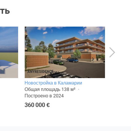
ть
Новостройка в Каламарии
Квартир
Общая площадь 138 м²
Общая п
Построено в 2024
Построен
360 000 €
480 000