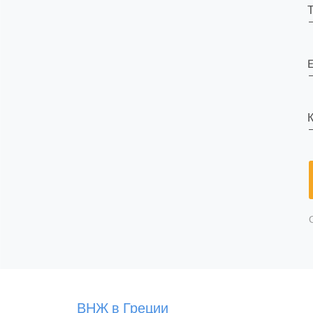
E
К
ВНЖ в Греции