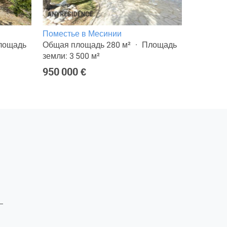
Поместье в Месинии
11-комн.
лощадь
Общая площадь 280 м²
Площадь
Общая п
земли: 3 500 м²
земли: 8
950 000 €
2 900 0